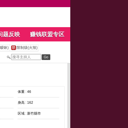
问题反映
赚钱联盟专区
暧昧)
限制级(火辣)
体重 : 46
身高 : 162
区域 : 新竹縣市