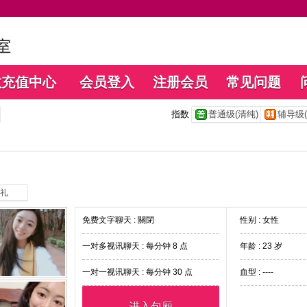
数充值中心
会员登入
注册会员
常见问题
指数
普通级(清纯)
辅导级(
礼
免费文字聊天 :
關閉
性别 : 女性
一对多视讯聊天 :
每分钟 8 点
年龄 : 23 岁
一对一视讯聊天 :
每分钟 30 点
血型 : ----
进入包厢