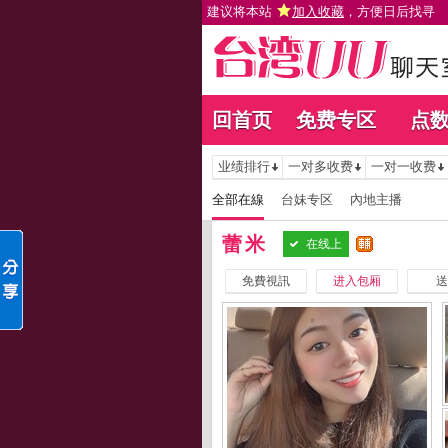
建议将本站
加入收藏
，方便日后找寻
回首页
免费专区
点
业绩排行
一对多收费
一对一收费
全部在線
台妹专区
內地主播
蕾米
在线上
免費視訊
进入包厢
送